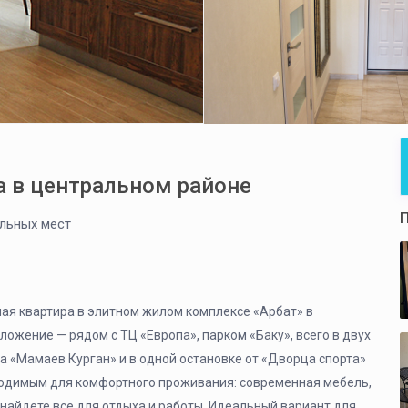
ра в центральном районе
льных мест
ная квартира в элитном жилом комплексе «Арбат» в
ожение — рядом с ТЦ «Европа», парком «Баку», всего в двух
а «Мамаев Курган» и в одной остановке от «Дворца спорта»
бходимым для комфортного проживания: современная мебель,
ы найдете все для отдыха и работы. Идеальный вариант для